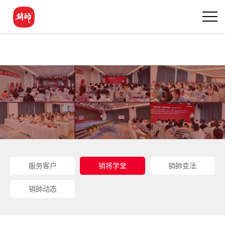
服务客户
销将学堂
销帥变法
销帥动态