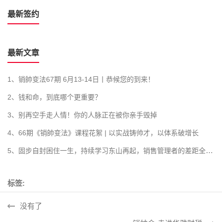
最新签约
最新文章
1、销帥变法67期 6月13-14日丨恭候您的到来！
2、钱和命，到底哪个更重要？
3、别再空手走人情！你的人脉正在被你亲手毁掉
4、66期《销帥变法》课程花絮 | 以实战铸帅才，以体系破增长
5、固步自封困住一生，持续学习东山再起，销售管理者的差距全在学习力！
标签:
没有了