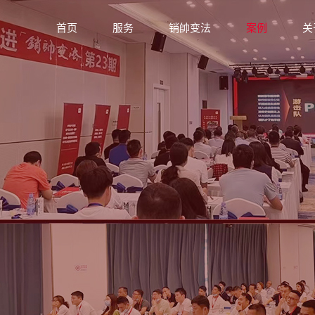
首页
服务
销帥变法
案例
关