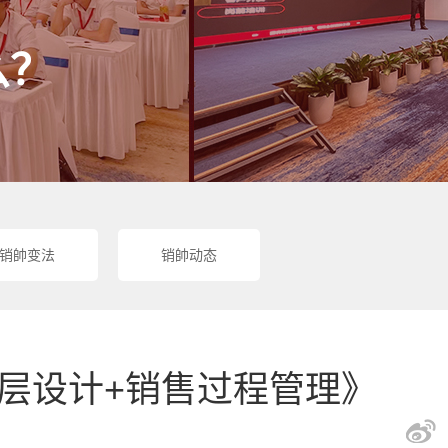
么？
销帥变法
销帥动态
底层设计+销售过程管理》