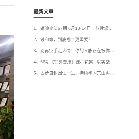
最新文章
1、销帥变法67期 6月13-14日丨恭候您的到来！
2、钱和命，到底哪个更重要？
3、别再空手走人情！你的人脉正在被你亲手毁掉
4、66期《销帥变法》课程花絮 | 以实战铸帅才，以体系破增长
5、固步自封困住一生，持续学习东山再起，销售管理者的差距全在学习力！